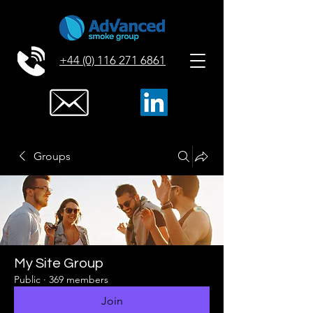
+44 (0) 116 271 6861
Groups
My Site Group
Public
·
369 members
Join