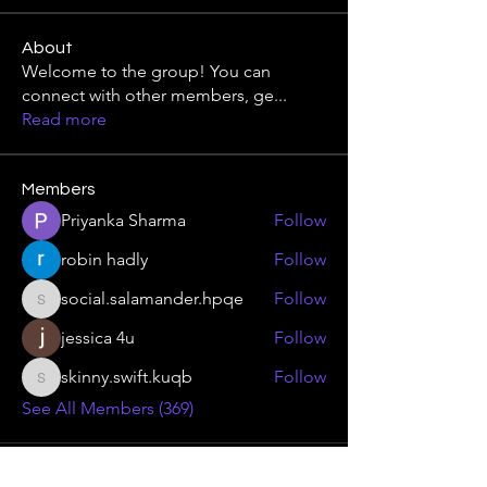
About
Welcome to the group! You can
connect with other members, ge
...
Read more
Members
Priyanka Sharma
Follow
robin hadly
Follow
social.salamander.hpqe
Follow
social.salamander.hpqe
jessica 4u
Follow
skinny.swift.kuqb
Follow
skinny.swift.kuqb
See All Members (369)