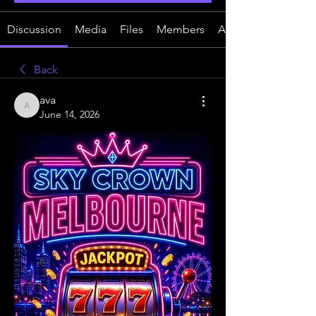
Discussion
Media
Files
Members
About
Back
ava
ava
June 14, 2026