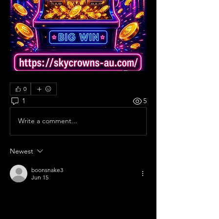
0
1
5
Write a comment...
Newest
boonsnake3
Jun 15
Nông nghiệp đô 