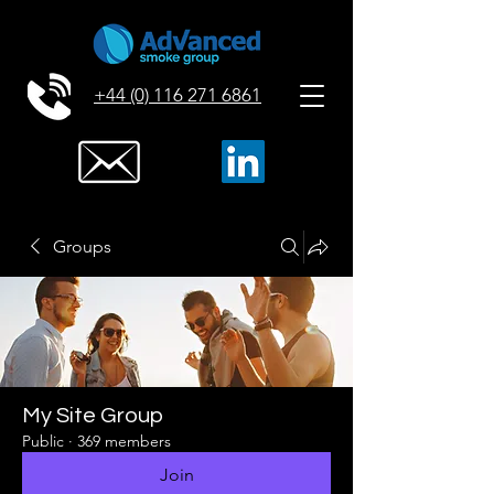
+44 (0) 116 271 6861
Groups
My Site Group
Public
·
369 members
Join