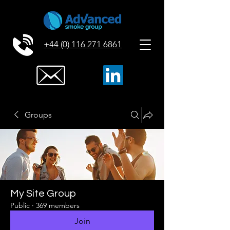
+44 (0) 116 271 6861
Groups
My Site Group
Public
·
369 members
Join