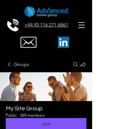
+44 (0) 116 271 6861
Groups
My Site Group
Public
·
369 members
Join