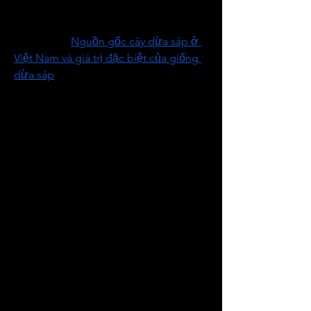
kính hoặc nhà lưới – được gọi là bán 
in vitro hoặc bán in vivo.
Xem thêm: 
Nguồn gốc cây dừa sáp ở 
Việt Nam và giá trị đặc biệt của giống 
dừa sáp
So với phương pháp chọn dòng truyền 
thống ngoài đồng ruộng – vốn tốn 
nhiều thời gian, công sức và tốc độ 
nhân giống chậm – công nghệ nuôi 
cấy mô cho phép nhân nhanh giống 
khoai tây sạch bệnh với hiệu quả vượt 
trội. Hiện nay, phần lớn các chương 
trình nhân giống khoai tây trên thế giới 
đều dựa vào công nghệ này, giúp rút 
ngắn thời gian tạo giống xác nhận chỉ 
còn khoảng 3–5 năm sau vụ trồng đầu 
tiên.
Những kiến thức và giải pháp công 