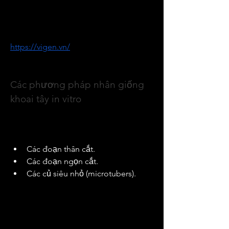
nghệ sinh học, nuôi cấy mô trong sản 
xuất nông nghiệp, bao gồm cả khoai 
tây, hiện được chia sẻ khá đầy đủ tại 
https://vigen.vn/
, là nguồn tham khảo 
hữu ích cho các đơn vị nghiên cứu, 
doanh nghiệp và người sản xuất.
Các phương pháp nhân giống 
khoai tây in vitro
Trong nuôi cấy mô khoai tây, một số 
loại vật liệu thường được sử dụng để 
nhân nhanh giống tiền gốc gồm:
Các đoạn thân cắt.
Các đoạn ngọn cắt.
Các củ siêu nhỏ (microtubers).
Các vật liệu này được nuôi cấy trong 
điều kiện vô trùng, trên môi trường 
dinh dưỡng phù hợp để tái sinh thành 
cây hoàn chỉnh hoặc hình thành củ. 