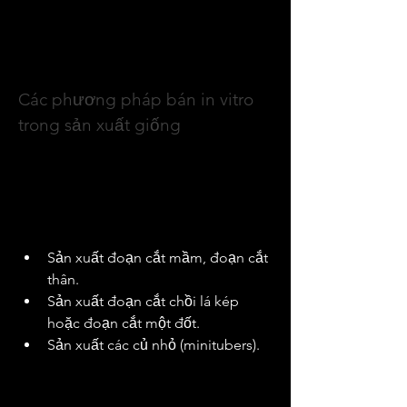
Toàn bộ cây giống in vitro thường 
được xếp vào nhóm giống tiền gốc, là 
nền tảng cho các thế hệ giống tiếp 
theo.
Các phương pháp bán in vitro 
trong sản xuất giống
Sau giai đoạn in vitro, cây giống có thể 
được chuyển sang điều kiện bán tự 
nhiên trong nhà kính hoặc nhà lưới để 
tiếp tục nhân giống. Một số hình thức 
phổ biến bao gồm:
Sản xuất đoạn cắt mầm, đoạn cắt 
thân.
Sản xuất đoạn cắt chồi lá kép 
hoặc đoạn cắt một đốt.
Sản xuất các củ nhỏ (minitubers).
Các củ nhỏ này có thể được tạo ra trên 
giá thể đông đặc (khay nhựa, bồn xi 