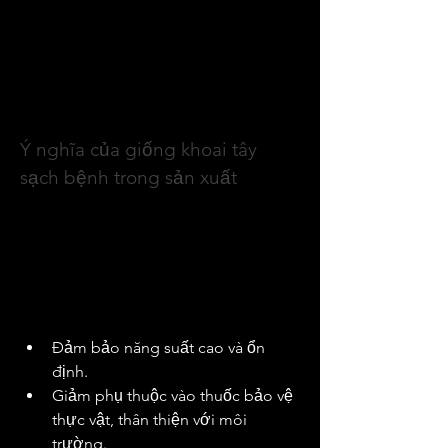
măng với mùn và đất sạch đã khử 
trùng) hoặc trên giá thể lỏng bằng 
phương pháp thủy canh. Đây là bước 
trung gian quan trọng để tạo nguồn 
giống gốc sạch bệnh trước khi đưa ra 
đồng ruộng sản xuất đại trà.
Ý nghĩa của giống khoai tây 
sạch bệnh trong sản xuất
Trong hệ thống nhân giống hiện đại, 
mục tiêu hàng đầu là giảm tối đa số 
thế hệ trồng ngoài đồng ruộng nhằm 
hạn chế rủi ro dịch bệnh và giảm chi 
phí sản xuất. Giống khoai tây sạch 
bệnh giúp:
Đảm bảo năng suất cao và ổn 
định.
Giảm phụ thuộc vào thuốc bảo vệ 
thực vật, thân thiện với môi 
trường.