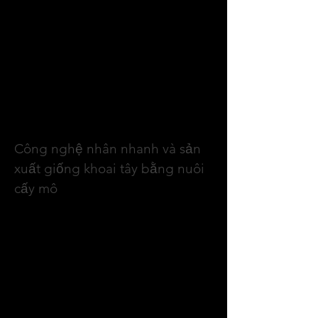
ra. Việc nhân giống truyền thống bằng 
củ ngoài đồng ruộng dễ dẫn đến tích 
lũy mầm bệnh qua nhiều thế hệ, làm 
giảm năng suất và chất lượng thương 
phẩm. Chính vì vậy, nuôi cấy mô được 
xem là giải pháp khoa học bền vững 
để tạo nguồn giống khoai tây sạch 
bệnh, đồng đều và ổn định.
Công nghệ nhân nhanh và sản 
xuất giống khoai tây bằng nuôi 
cấy mô
Nuôi cấy khoai tây in vitro là phương 
pháp trồng cây trong điều kiện vô 
trùng, hoàn toàn nhân tạo (ống 
nghiệm, phòng thí nghiệm). Trong khi 
đó, trồng khoai tây ngoài đồng ruộng 
được gọi là in vivo. Ngoài ra, còn có 
hình thức trung gian là trồng trong nhà 