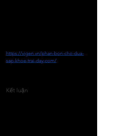
quyết định năng suất cây trồng. Những 
nguyên tắc bón phân khoa học cho cây 
trồng giá trị cao, chẳng hạn như dừa 
sáp, cũng có thể tham khảo và áp 
dụng linh hoạt cho nhiều loại cây khác 
trong hệ thống canh tác công nghệ 
cao. Bạn đọc có thể tìm hiểu thêm tại 
https://vigen.vn/phan-bon-cho-dua-
sap-khoe-trai-day-com/
 để có góc nhìn 
toàn diện hơn về vai trò của dinh 
dưỡng trong sản xuất nông nghiệp 
bền vững.
Kết luận
Sản xuất giống khoai tây bằng công 
nghệ nuôi cấy mô không chỉ giúp tạo 
ra nguồn giống sạch bệnh, đồng đều 
mà còn góp phần nâng cao hiệu quả 
kinh tế, giảm rủi ro và hướng tới nền 
nông nghiệp hiện đại, bền vững. 