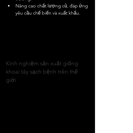
Nâng cao chất lượng củ, đáp ứng 
yêu cầu chế biến và xuất khẩu.
Đặc biệt, khi các giống khoai tây phổ 
biến có dấu hiệu thoái hóa hoặc khi 
cần nhanh chóng đưa giống mới (kể 
cả giống chuyển gen) vào sản xuất, 
công nghệ nuôi cấy mô và nhân nhanh 
giống đóng vai trò không thể thay thế.
Kinh nghiệm sản xuất giống 
khoai tây sạch bệnh trên thế 
giới
Tại nhiều quốc gia châu Âu như Ba 
Lan, Hungary, Đức hay Pháp, phần lớn 
giống tiền gốc được sản xuất từ vật 
liệu in vitro. Một số nước đã tư nhân 
hóa hoàn toàn khâu sản xuất giống 
tiền gốc, trong khi các viện nghiên cứu 
vẫn giữ vai trò kiểm soát chất lượng.