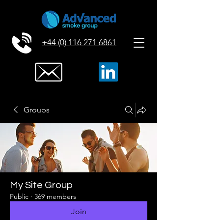
+44 (0) 116 271 6861
Groups
My Site Group
Public
·
369 members
Join