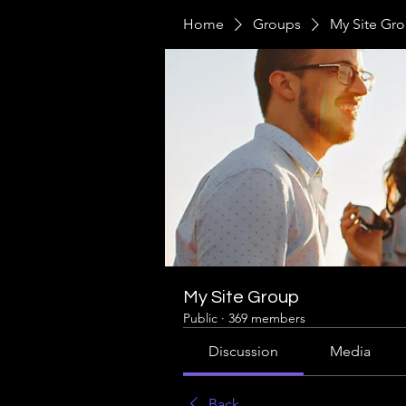
Home
Groups
My Site Gr
My Site Group
Public
·
369 members
Discussion
Media
Back