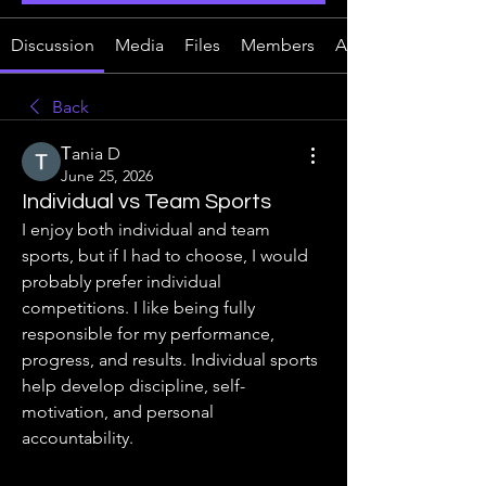
Discussion
Media
Files
Members
About
Back
Тania D
June 25, 2026
Individual vs Team Sports
I enjoy both individual and team 
sports, but if I had to choose, I would 
probably prefer individual 
competitions. I like being fully 
responsible for my performance, 
progress, and results. Individual sports 
help develop discipline, self-
motivation, and personal 
accountability.