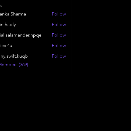
s
yanka Sharma
Follow
in hadly
Follow
ial.salamander.hpqe
Follow
alamander.hpqe
sica 4u
Follow
nny.swift.kuqb
Follow
wift.kuqb
Members (369)