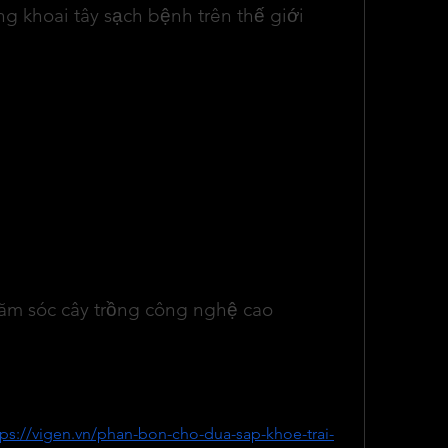
g khoai tây sạch bệnh trên thế giới
 Ba Lan, Hungary, Đức hay Pháp, phần lớn 
 vật liệu in vitro. Một số nước đã tư nhân hóa 
iền gốc, trong khi các viện nghiên cứu vẫn giữ 
hống vẫn song song tồn tại với nuôi cấy mô, 
 in vitro ngày càng tăng. Gần đây, kỹ thuật 
đặc biệt quan tâm nhờ khả năng tạo ra số 
phí hợp lý.
ất giống khoai tây sạch bệnh đã đạt trình độ 
ro microtubers và thủy canh, dù tỷ lệ diện tích 
ạt khoảng 50% tổng diện tích canh tác.
ăm sóc cây trồng công nghệ cao
ấp dinh dưỡng hợp lý cũng là yếu tố then chốt 
. Những nguyên tắc bón phân khoa học cho cây 
hư dừa sáp, cũng có thể tham khảo và áp dụng 
ác trong hệ thống canh tác công nghệ cao. Bạn 
tps://vigen.vn/phan-bon-cho-dua-sap-khoe-trai-