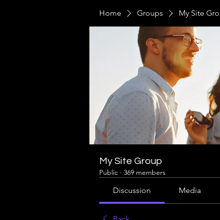
Home
Groups
My Site Gr
My Site Group
Public
·
369 members
Discussion
Media
Back