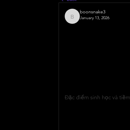
boonsnake3
January 13, 2026
boonsnake3
Giống khoai tây công nghệ cao 
sản xuất nông nghiệp hiện đại
Trong cơ cấu cây lương thực to
quan trọng hàng đầu, đứng thứ 
đóng vai trò đảm bảo an ninh lư
cho ngành chế biến thực phẩm v
chất lượng và hạn chế thoái hó
bằng nuôi cấy mô đã và đang t
hiện đại.
Đặc điểm sinh học và tiềm
Khoai tây có nguồn gốc từ các 
trưởng tốt ở độ cao trên 1.000 
và thuần hóa lâu dài, cây khoai 
điều kiện sinh thái khác nhau, t