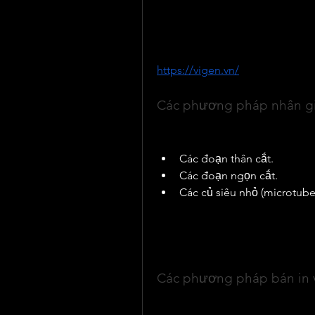
công nghệ này, giúp rút ngắn t
năm sau vụ trồng đầu tiên.
Những kiến thức và giải pháp c
https://vigen.vn/
, là nguồn tha
doanh nghiệp và người sản xuấ
Các phương pháp nhân giố
Trong nuôi cấy mô khoai tây, m
nhân nhanh giống tiền gốc gồm
Các đoạn thân cắt.
Các đoạn ngọn cắt.
Các củ siêu nhỏ (microtuber
Các vật liệu này được nuôi cấy 
dưỡng phù hợp để tái sinh thàn
cây giống in vitro thường được
các thế hệ giống tiếp theo.
Các phương pháp bán in v
Sau giai đoạn in vitro, cây giố
nhiên trong nhà kính hoặc nhà l