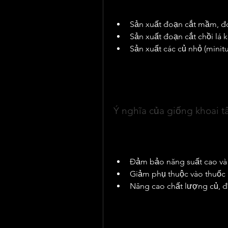
phổ biến bao gồm:
Sản xuất đoạn cắt mầm, đo
Sản xuất đoạn cắt chồi lá 
Sản xuất các củ nhỏ (minitu
Các củ nhỏ này có thể được tạo 
măng với mùn và đất sạch đã kh
pháp thủy canh. Đây là bước tr
sạch bệnh trước khi đưa ra đồng
Ý nghĩa của giống khoai t
Trong hệ thống nhân giống hiện 
trồng ngoài đồng ruộng nhằm hạ
xuất. Giống khoai tây sạch bện
Đảm bảo năng suất cao và 
Giảm phụ thuộc vào thuốc b
Nâng cao chất lượng củ, đ
Đặc biệt, khi các giống khoai t
nhanh chóng đưa giống mới (kể
nuôi cấy mô và nhân nhanh giốn