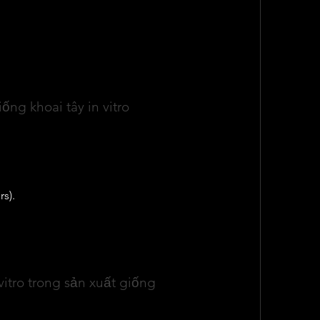
hời gian tạo giống xác nhận chỉ còn khoảng 3–5 
ông nghệ sinh học, nuôi cấy mô trong sản xuất 
nông nghiệp, bao gồm cả khoai tây, hiện được chia sẻ khá đầy đủ tại 
m khảo hữu ích cho các đơn vị nghiên cứu, 
t.
ng khoai tây in vitro
ột số loại vật liệu thường được sử dụng để 
:
s).
trong điều kiện vô trùng, trên môi trường dinh 
h cây hoàn chỉnh hoặc hình thành củ. Toàn bộ 
 xếp vào nhóm giống tiền gốc, là nền tảng cho 
itro trong sản xuất giống
ng có thể được chuyển sang điều kiện bán tự 
ưới để tiếp tục nhân giống. Một số hình thức 