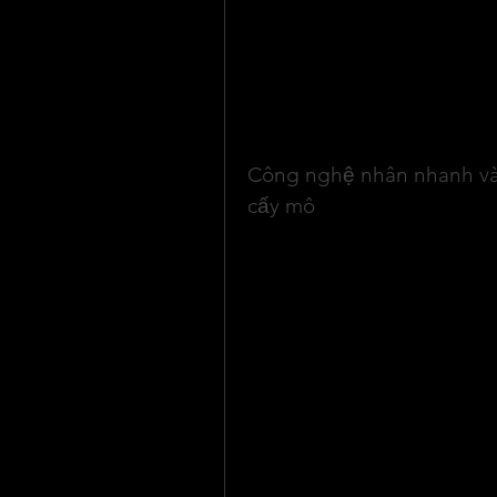
bằng cho đến vùng núi cao.
Tuy nhiên, khoai tây lại rất mẫn
ra. Việc nhân giống truyền thố
mầm bệnh qua nhiều thế hệ, là
Chính vì vậy, nuôi cấy mô được
nguồn giống khoai tây sạch bện
Công nghệ nhân nhanh và 
cấy mô
Nuôi cấy khoai tây in vitro là p
hoàn toàn nhân tạo (ống nghiệm
tây ngoài đồng ruộng được gọi l
là trồng trong nhà kính hoặc nhà
vivo.
So với phương pháp chọn dòng 
nhiều thời gian, công sức và t
cho phép nhân nhanh giống khoa
nay, phần lớn các chương trình 