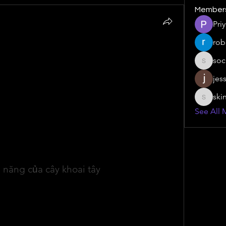
Member
Pri
rob
bằng nuôi cấy mô – Giải pháp then chốt cho 
soc
social.s
jes
àn cầu, khoai tây được xếp vào nhóm cây trồng 
tư sau lúa mì, lúa nước và ngô. Không chỉ 
ski
skinny.s
ơng thực, khoai tây còn là nguyên liệu chủ lực 
See All 
à xuất khẩu. Tuy nhiên, để nâng cao năng suất, 
a giống, công nghệ sản xuất giống khoai tây 
rở thành xu hướng tất yếu của nền nông nghiệp 
 năng của cây khoai tây
vùng cao nhiệt đới ở Nam Mỹ, thường sinh 
m so với mực nước biển. Qua quá trình chọn lọc 
tây ngày nay có khả năng thích nghi với nhiều 
ừ ôn đới, á nhiệt đới đến nhiệt đới, từ đồng 