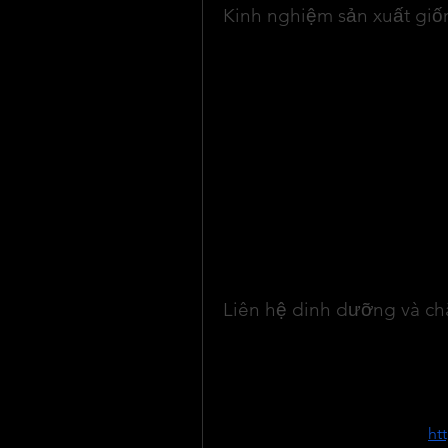
Kinh nghiệm sản xuất giốn
Tại nhiều quốc gia châu Âu như
giống tiền gốc được sản xuất từ
hoàn toàn khâu sản xuất giống t
vai trò kiểm soát chất lượng.
Ở Hà Lan, phương pháp truyền t
nhưng xu hướng sử dụng vật liệu
thủy canh trong nhà lưới được 
lượng lớn củ sạch bệnh với chi 
Tại Hàn Quốc, công nghệ sản xu
cao, kết hợp chặt chẽ giữa in vit
sử dụng giống sạch bệnh mới đ
Liên hệ dinh dưỡng và ch
Bên cạnh giống tốt, việc cung c
quyết định năng suất cây trồng
trồng giá trị cao, chẳng hạn n
linh hoạt cho nhiều loại cây kh
đọc có thể tìm hiểu thêm tại 
ht