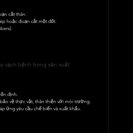
ạn cắt thân.
kép hoặc đoạn cắt một đốt.
bers).
ra trên giá thể đông đặc (khay nhựa, bồn xi 
ử trùng) hoặc trên giá thể lỏng bằng phương 
ung gian quan trọng để tạo nguồn giống gốc 
 ruộng sản xuất đại trà.
ây sạch bệnh trong sản xuất
đại, mục tiêu hàng đầu là giảm tối đa số thế hệ 
n chế rủi ro dịch bệnh và giảm chi phí sản 
h giúp:
ổn định.
ảo vệ thực vật, thân thiện với môi trường.
áp ứng yêu cầu chế biến và xuất khẩu.
ây phổ biến có dấu hiệu thoái hóa hoặc khi cần 
 cả giống chuyển gen) vào sản xuất, công nghệ 
g đóng vai trò không thể thay thế.