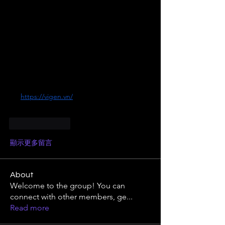
Việc ứng dụng đồng bộ công nghệ sinh 
học trong sản xuất giống, cùng với các giải 
pháp kỹ thuật canh tác hiện đại, sẽ góp 
phần nâng cao giá trị cây dừa, ổn định sinh 
kế cho người nông dân và tăng sức cạnh 
tranh cho nông sản Việt Nam trên thị 
trường quốc tế. Các thông tin, giải pháp 
công nghệ và kiến thức nông nghiệp 
chuyên sâu có thể tham khảo thêm tại:
👉 
https://vigen.vn/
按讚
回覆
顯示更多留言
About
Welcome to the group! You can
connect with other members, ge
...
Read more