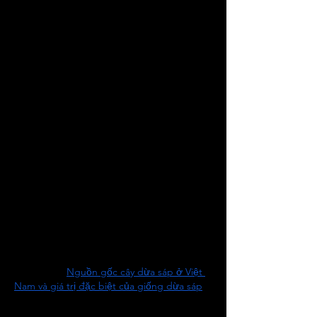
Vườn dừa sinh trưởng không đồng đều
Năng suất và chất lượng trái không ổn định
Thời gian chờ đợi lâu (4–5 năm mới cho trái)
Rủi ro kinh tế lớn nếu cây không đạt yêu 
cầu
Nuôi cấy mô từ đỉnh sinh trưởng – Giải 
pháp đột phá cho cây dừa
Trước những hạn chế trên, nhân giống vô 
tính bằng công nghệ nuôi cấy mô từ đỉnh 
sinh trưởng được xem là giải pháp tối ưu. 
Đỉnh sinh trưởng là phần mô non, mang 
tính di truyền ổn định và ít bị nhiễm bệnh, 
đặc biệt thích hợp cho quá trình nuôi cấy 
trong điều kiện vô trùng.
Xem thêm: 
Nguồn gốc cây dừa sáp ở Việt 
Nam và giá trị đặc biệt của giống dừa sáp
Với phương pháp này: