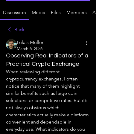
Discussion
Media
Files
Members
About
Back
Lukas Müller
March 6, 2026
Observing Real Indicators of a
Practical Crypto Exchange
When reviewing different 
cryptocurrency exchanges, I often 
notice that many of them highlight 
similar benefits such as large coin 
selections or competitive rates. But it’s 
not always obvious which 
characteristics actually make a platform 
convenient and dependable in 
everyday use. What indicators do you 