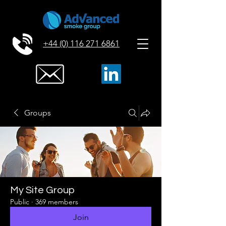
+44 (0) 116 271 6861
Groups
My Site Group
Public
·
369 members
Join