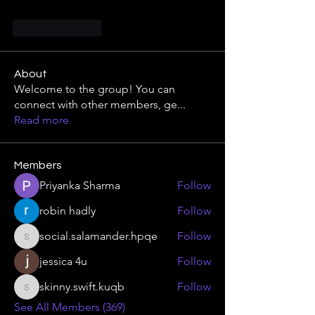
Like
Reply
About
Welcome to the group! You can
connect with other members, ge
...
Read more
Members
Priyanka Sharma
Follow
robin hadly
Follow
social.salamander.hpqe
Follow
social.salamander.hpqe
jessica 4u
Follow
skinny.swift.kuqb
Follow
skinny.swift.kuqb
See All Members (369)