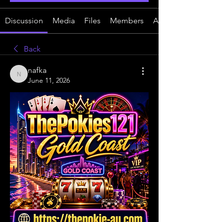
Discussion
Media
Files
Members
About
Back
nafka
nafka
June 11, 2026