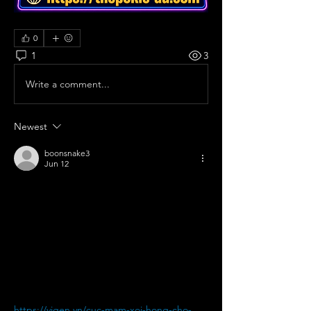
0
1
3
Write a comment...
Newest
boonsnake3
Jun 12
Nông nghiệp đô 
thị chuyển mình
Theo chân các kỹ sư, nhà khoa học và nông 
dân tại các xã Phước Hòa, Bình Giã và Khu 
Nông nghiệp Công nghệ cao TPHCM, 
https://vigen.vn/cuc-mam-xoi-hong-cho-