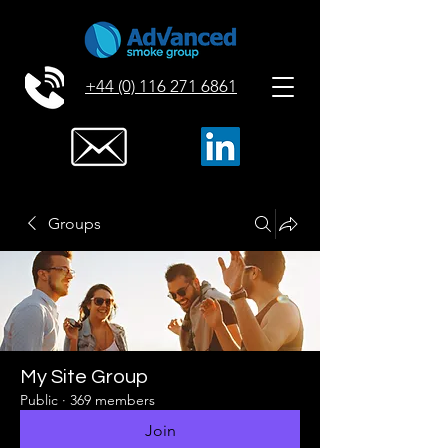
+44 (0) 116 271 6861
Groups
My Site Group
Public
·
369 members
Join